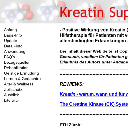
- Positive Wirkung von Kreatin
Anfang
Hilfstherapie für Patienten mi
Basis-Info
altersbedingten Erkrankungen 
Update
Detail-Info
Der Inhalt dieser Web Seite ist Cop
Anwendung
Gebrauch, vorallem für Patienten g
FAQ's
Erlaubnis des Autors unter Angab
Bezugsquellen
Rehabilitation
-----------------------------------------------
Geistige Ermüdung
-----------------------------------------------
Lernen & Gedächtnis
REWIEWS:
Alter & Wellness
Zellschutz
Kreatin
- warum, wann und für 
Ausblick
Literatur
The Creatine Kinase (CK) System
-----------------------------------------------
ETH Zürch
: